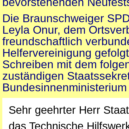
bevorstehenden Neufests
Die Braunschweiger SP
Leyla Onur, dem Ortsver
freundschaftlich verbund
Helfervereinigung gefolg
Schreiben mit dem folge
zuständigen Staatssekre
Bundesinnenministerium 
Sehr geehrter Herr Staa
das Technische Hilfswerk 