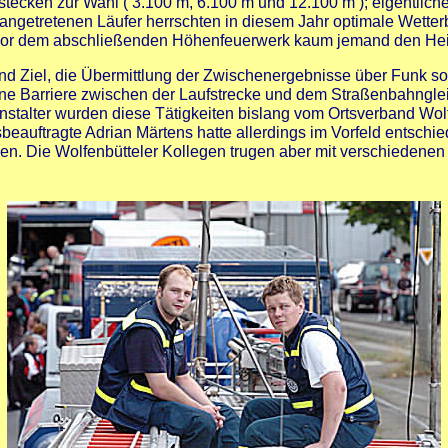
stecken zur Wahl ( 3.100 m, 6.100 m und 12.100 m ); eigentliche
e angetretenen Läufer herrschten in diesem Jahr optimale Wett
t vor dem abschließenden Höhenfeuerwerk kaum jemand den Hei
und Ziel, die Übermittlung der Zwischenergebnisse über Funk s
ne Barriere zwischen der Laufstrecke und dem Straßenbahngle
stalter wurden diese Tätigkeiten bislang vom Ortsverband Wolf
beauftragte Adrian Märtens hatte allerdings im Vorfeld entschi
den. Die Wolfenbütteler Kollegen trugen aber mit verschiedene