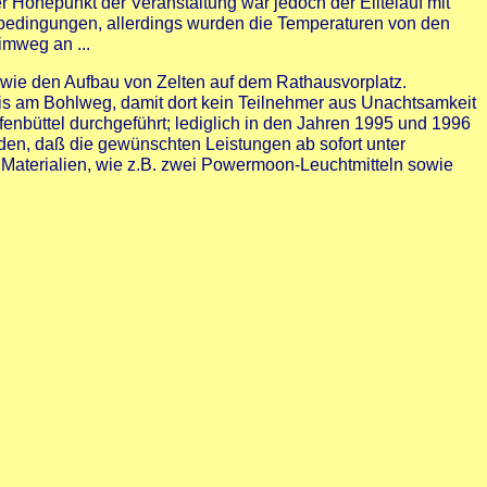
r Höhepunkt der Veranstaltung war jedoch der Elitelauf mit
erbedingungen, allerdings wurden die Temperaturen von den
mweg an ...
owie den Aufbau von Zelten auf dem Rathausvorplatz.
is am Bohlweg, damit dort kein Teilnehmer aus Unachtsamkeit
enbüttel durchgeführt; lediglich in den Jahren 1995 und 1996
eden, daß die gewünschten Leistungen ab sofort unter
n Materialien, wie z.B. zwei Powermoon-Leuchtmitteln sowie