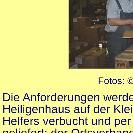
Fotos: 
Die Anforderungen werd
Heiligenhaus auf der Kle
Helfers verbucht und per
geliefert; der Ortsverba