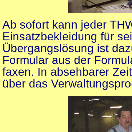
Ab sofort kann jeder TH
Einsatzbekleidung für sei
Übergangslösung ist da
Formular aus der Formu
faxen. In absehbarer Zei
über das Verwaltungspr